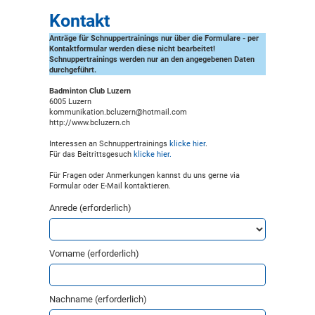
Kontakt
Anträge für Schnuppertrainings nur über die Formulare - per
Kontaktformular werden diese nicht bearbeitet!
Schnuppertrainings werden nur an den angegebenen Daten
durchgeführt.
Badminton Club Luzern
6005 Luzern
kommunikation.bcluzern@hotmail.com
http://www.bcluzern.ch
Interessen an Schnuppertrainings
klicke hier
.
Für das Beitrittsgesuch
klicke hier
.
Für Fragen oder Anmerkungen kannst du uns gerne via
Formular oder E-Mail kontaktieren.
Anrede (erforderlich)
Vorname (erforderlich)
Nachname (erforderlich)