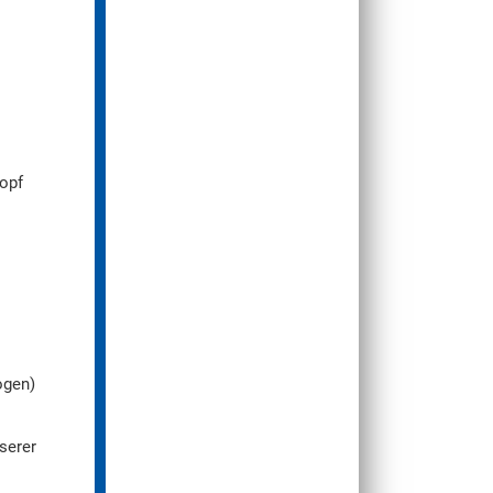
Kopf
ogen)
nserer