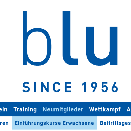
ein
Training
Neumitglieder
Wettkampf
A
oren
Einführungskurse Erwachsene
Beitrittsge